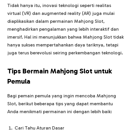
Tidak hanya itu, inovasi teknologi seperti realitas
virtual (VR) dan augmented reality (AR) juga mulai
diaplikasikan dalam permainan Mahjong Slot,
menghadirkan pengalaman yang lebih interaktif dan
imersif. Hal ini menunjukkan bahwa Mahjong Slot tidak
hanya sukses mempertahankan daya tariknya, tetapi
juga terus berevolusi seiring perkembangan teknologi.
Tips Bermain Mahjong Slot untuk
Pemula
Bagi pemain pemula yang ingin mencoba Mahjong
Slot, berikut beberapa tips yang dapat membantu
Anda menikmati permainan ini dengan lebih baik:
Cari Tahu Aturan Dasar