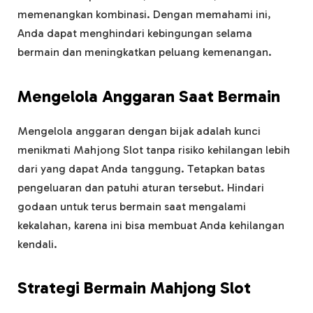
memenangkan kombinasi. Dengan memahami ini,
Anda dapat menghindari kebingungan selama
bermain dan meningkatkan peluang kemenangan.
Mengelola Anggaran Saat Bermain
Mengelola anggaran dengan bijak adalah kunci
menikmati Mahjong Slot tanpa risiko kehilangan lebih
dari yang dapat Anda tanggung. Tetapkan batas
pengeluaran dan patuhi aturan tersebut. Hindari
godaan untuk terus bermain saat mengalami
kekalahan, karena ini bisa membuat Anda kehilangan
kendali.
Strategi Bermain Mahjong Slot