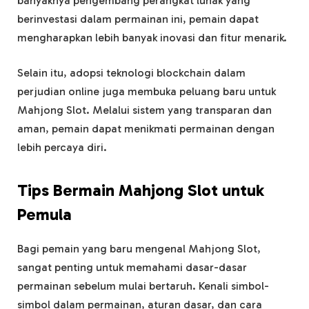
banyaknya pengembang perangkat lunak yang
berinvestasi dalam permainan ini, pemain dapat
mengharapkan lebih banyak inovasi dan fitur menarik.
Selain itu, adopsi teknologi blockchain dalam
perjudian online juga membuka peluang baru untuk
Mahjong Slot. Melalui sistem yang transparan dan
aman, pemain dapat menikmati permainan dengan
lebih percaya diri.
Tips Bermain Mahjong Slot untuk
Pemula
Bagi pemain yang baru mengenal Mahjong Slot,
sangat penting untuk memahami dasar-dasar
permainan sebelum mulai bertaruh. Kenali simbol-
simbol dalam permainan, aturan dasar, dan cara