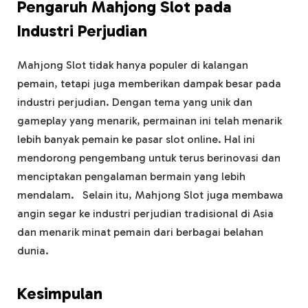
Pengaruh Mahjong Slot pada
Industri Perjudian
Mahjong Slot tidak hanya populer di kalangan
pemain, tetapi juga memberikan dampak besar pada
industri perjudian. Dengan tema yang unik dan
gameplay yang menarik, permainan ini telah menarik
lebih banyak pemain ke pasar slot online. Hal ini
mendorong pengembang untuk terus berinovasi dan
menciptakan pengalaman bermain yang lebih
mendalam. Selain itu, Mahjong Slot juga membawa
angin segar ke industri perjudian tradisional di Asia
dan menarik minat pemain dari berbagai belahan
dunia.
Kesimpulan