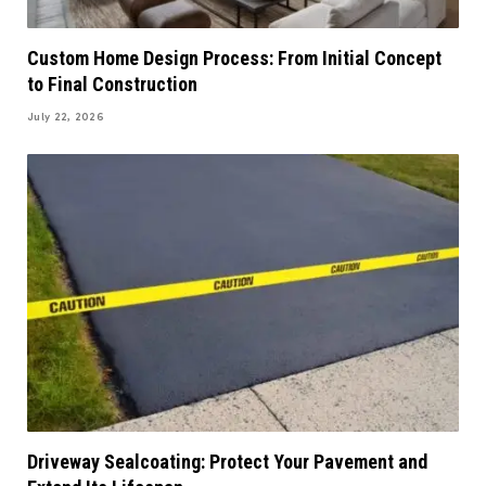
Custom Home Design Process: From Initial Concept
to Final Construction
July 22, 2026
Driveway Sealcoating: Protect Your Pavement and