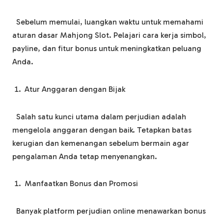
Sebelum memulai, luangkan waktu untuk memahami
aturan dasar Mahjong Slot. Pelajari cara kerja simbol,
payline, dan fitur bonus untuk meningkatkan peluang
Anda.
Atur Anggaran dengan Bijak
Salah satu kunci utama dalam perjudian adalah
mengelola anggaran dengan baik. Tetapkan batas
kerugian dan kemenangan sebelum bermain agar
pengalaman Anda tetap menyenangkan.
Manfaatkan Bonus dan Promosi
Banyak platform perjudian online menawarkan bonus