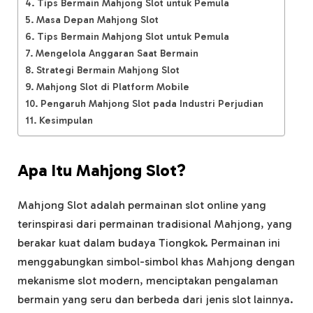
Tips Bermain Mahjong Slot untuk Pemula
Masa Depan Mahjong Slot
Tips Bermain Mahjong Slot untuk Pemula
Mengelola Anggaran Saat Bermain
Strategi Bermain Mahjong Slot
Mahjong Slot di Platform Mobile
Pengaruh Mahjong Slot pada Industri Perjudian
Kesimpulan
Apa Itu Mahjong Slot?
Mahjong Slot adalah permainan slot online yang
terinspirasi dari permainan tradisional Mahjong, yang
berakar kuat dalam budaya Tiongkok. Permainan ini
menggabungkan simbol-simbol khas Mahjong dengan
mekanisme slot modern, menciptakan pengalaman
bermain yang seru dan berbeda dari jenis slot lainnya.